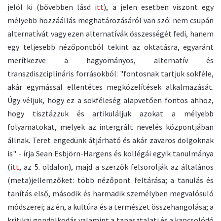
jelöl ki (bővebben lásd
itt
), a jelen esetben viszont egy
mélyebb hozzáállás meghatározásáról van szó: nem csupán
alternatívát vagy ezen alternatívák összességét fedi, hanem
egy teljesebb nézőpontból tekint az oktatásra, egyaránt
merítkezve a hagyományos, alternatív és
transzdiszciplináris forrásokból: "fontosnak tartjuk sokféle,
akár egymással ellentétes megközelítések alkalmazását.
Úgy véljük, hogy ez a sokféleség alapvetően fontos ahhoz,
hogy tisztázzuk és artikuláljuk azokat a mélyebb
folyamatokat, melyek az intergrált nevelés központjában
állnak. Teret engedünk átjárható és akár zavaros dolgoknak
is" - írja Sean Esbjörn-Hargens és kollégái egyik tanulmánya
(
itt
, az 5. oldalon), majd a szerzők felsorolják az általános
(meta)jellemzőket: több nézőpont feltárása; a tanulás és
tanítás első, második és harmadik személyben megvalósuló
módszerei; az én, a kultúra és a természet összehangolása; a
kritikai gondolkodás valamint a tapasztalati és a kapcsolódó