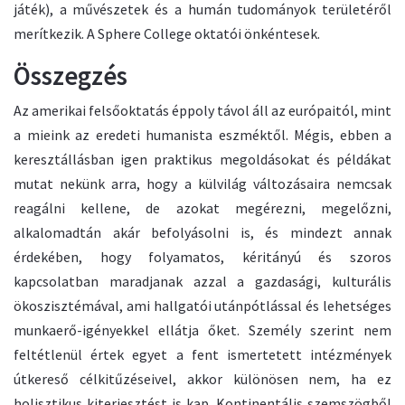
játék), a művészetek és a humán tudományok területéről
merítkezik. A Sphere College oktatói önkéntesek.
Összegzés
Az amerikai felsőoktatás éppoly távol áll az európaitól, mint
a mieink az eredeti humanista eszméktől. Mégis, ebben a
keresztállásban igen praktikus megoldásokat és példákat
mutat nekünk arra, hogy a külvilág változásaira nemcsak
reagálni kellene, de azokat megérezni, megelőzni,
alkalomadtán akár befolyásolni is, és mindezt annak
érdekében, hogy folyamatos, kéritányú és szoros
kapcsolatban maradjanak azzal a gazdasági, kulturális
ökoszisztémával, ami hallgatói utánpótlással és lehetséges
munkaerő-igényekkel ellátja őket. Személy szerint nem
feltétlenül értek egyet a fent ismertetett intézmények
útkereső célkitűzéseivel, akkor különösen nem, ha ez
holisztikus kiterjesztést is kap. Kontinentális szemszögből