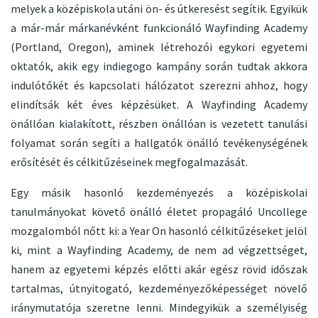
melyek a középiskola utáni ön- és útkeresést segítik. Egyikük
a már-már márkanévként funkcionáló Wayfinding Academy
(Portland, Oregon), aminek létrehozói egykori egyetemi
oktatók, akik egy indiegogo kampány során tudtak akkora
indulótőkét és kapcsolati hálózatot szerezni ahhoz, hogy
elindítsák két éves képzésüket. A Wayfinding Academy
önállóan kialakított, részben önállóan is vezetett tanulási
folyamat során segíti a hallgatók önálló tevékenységének
erősítését és célkitűzéseinek megfogalmazását.
Egy másik hasonló kezdeményezés a középiskolai
tanulmányokat követő önálló életet propagáló Uncollege
mozgalomból nőtt ki: a Year On hasonló célkitűzéseket jelöl
ki, mint a Wayfinding Academy, de nem ad végzettséget,
hanem az egyetemi képzés előtti akár egész rövid időszak
tartalmas, útnyitogató, kezdeményezőképességet növelő
iránymutatója szeretne lenni. Mindegyikük a személyiség