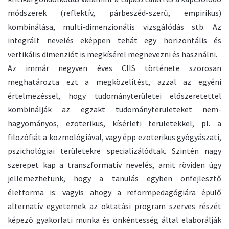
módszerek (reflektív, párbeszéd-szerű, empirikus)
kombinálása, multi-dimenzionális vizsgálódás stb. Az
integrált nevelés eképpen tehát egy horizontális és
vertikális dimenziót is megkísérel megnevezni és használni.
Az immár negyven éves CIIS története szorosan
meghatározta ezt a megközelítést, azzal az egyéni
értelmezéssel, hogy tudományterületei előszeretettel
kombinálják az egzakt tudományterületeket nem-
hagyományos, ezoterikus, kísérleti területekkel, pl. a
filozófiát a kozmológiával, vagy épp ezoterikus gyógyászati,
pszichológiai területekre specializálódtak. Szintén nagy
szerepet kap a transzformatív nevelés, amit röviden úgy
jellemezhetünk, hogy a tanulás egyben önfejlesztő
életforma is: vagyis ahogy a reformpedagógiára épülő
alternatív egyetemek az oktatási program szerves részét
képező gyakorlati munka és önkéntesség által elaborálják