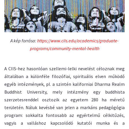
A kép forrása:
https://www.ciis.edu/academics/graduate-
programs/community-mental-health
A CIIS-hez hasonlóan szellemi-lelki nevelést céloznak meg
általában a különféle filozófiai, spirituális elven működő
egyéb intézmények, pl. a szintén kaliforniai Dharma Realm
Buddhist University, mely intézmény egy buddhista
szerzetesrenddel osztozik az egyetem 280 ha méretű
területén. Náluk kevésbé van jelen a markáns pedagógógia
program: sokkalta fontosabb az egyértelmű célkitűzés,
vagyis a valláshoz kapcsolódó kutatói munka és a