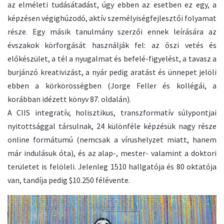
az elméleti tudásátadást, úgy ebben az esetben ez egy, a
képzésen végighúzodó, aktív személyiségfejlesztői folyamat
része. Egy másik tanulmány szerzői ennek leírására az
évszakok körforgását használják fel: az őszi vetés és
előkészület, a tél a nyugalmat és befelé-figyelést, a tavasz a
burjánzó kreativizást, a nyár pedig aratást és ünnepet jelöli
ebben a körkörösségben (Jorge Feller és kollégái, a
korábban idézett könyv 87. oldalán).
A CIIS integratív, holisztikus, transzformatív súlypontjai
nyitottsággal társulnak, 24 különféle képzésük nagy része
online formátumú (nemcsak a vírushelyzet miatt, hanem
már indulásuk óta), és az alap-, mester- valamint a doktori
területet is felöleli. Jelenleg 1510 hallgatója és 80 oktatója
van, tandíja pedig $10.250 félévente.