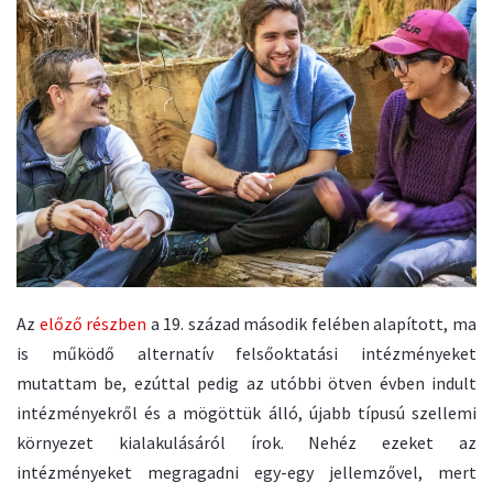
Az
előző részben
a 19. század második felében alapított, ma
is működő alternatív felsőoktatási intézményeket
mutattam be, ezúttal pedig az utóbbi ötven évben indult
intézményekről és a mögöttük álló, újabb típusú szellemi
környezet kialakulásáról írok. Nehéz ezeket az
intézményeket megragadni egy-egy jellemzővel, mert