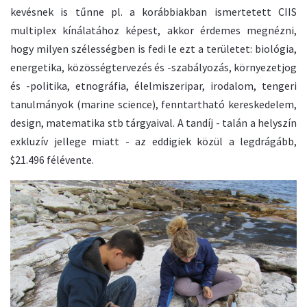
kevésnek is tűnne pl. a korábbiakban ismertetett CIIS
multiplex kínálatához képest, akkor érdemes megnézni,
hogy milyen szélességben is fedi le ezt a területet: biológia,
energetika, közösségtervezés és -szabályozás, környezetjog
és -politika, etnográfia, élelmiszeripar, irodalom, tengeri
tanulmányok (marine science), fenntartható kereskedelem,
design, matematika stb tárgyaival. A tandíj - talán a helyszín
exkluzív jellege miatt - az eddigiek közül a legdrágább,
$21.496 félévente.