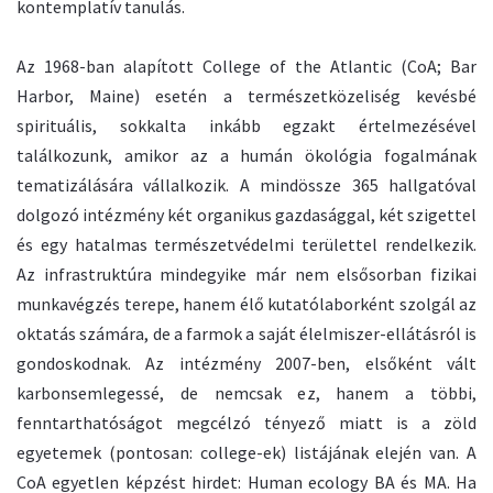
kontemplatív tanulás.
Az 1968-ban alapított College of the Atlantic (CoA; Bar
Harbor, Maine) esetén a természetközeliség kevésbé
spirituális, sokkalta inkább egzakt értelmezésével
találkozunk, amikor az a humán ökológia fogalmának
tematizálására vállalkozik. A mindössze 365 hallgatóval
dolgozó intézmény két organikus gazdasággal, két szigettel
és egy hatalmas természetvédelmi területtel rendelkezik.
Az infrastruktúra mindegyike már nem elsősorban fizikai
munkavégzés terepe, hanem élő kutatólaborként szolgál az
oktatás számára, de a farmok a saját élelmiszer-ellátásról is
gondoskodnak. Az intézmény 2007-ben, elsőként vált
karbonsemlegessé, de nemcsak ez, hanem a többi,
fenntarthatóságot megcélzó tényező miatt is a zöld
egyetemek (pontosan: college-ek) listájának elején van. A
CoA egyetlen képzést hirdet: Human ecology BA és MA. Ha