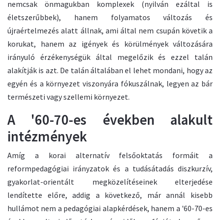
nemcsak önmagukban komplexek (nyilván ezáltal is
életszerűbbek), hanem folyamatos változás és
újraértelmezés alatt állnak, ami által nem csupán követik a
korukat, hanem az igények és körülmények változására
irányuló érzékenységük által megelőzik és ezzel talán
alakítják is azt. De talán általában el lehet mondani, hogy az
egyén és a környezet viszonyára fókuszálnak, legyen az bár
természeti vagy szellemi környezet.
A '60-70-es években alakult
intézmények
Amíg a korai alternatív felsőoktatás formáit a
reformpedagógiai irányzatok és a tudásátadás diszkurzív,
gyakorlat-orientált megközelítéseinek elterjedése
lendítette előre, addig a következő, már annál kisebb
hullámot nem a pedagógiai alapkérdések, hanem a '60-70-es