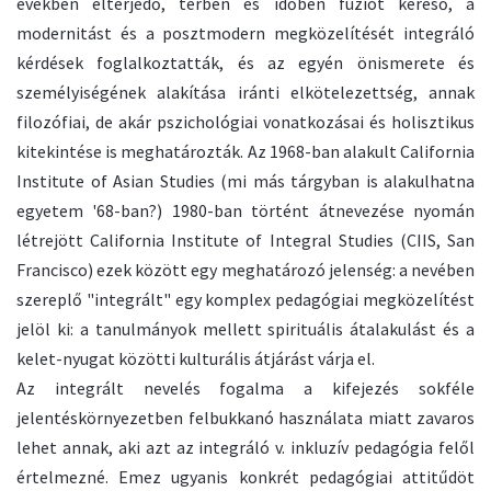
években elterjedő, térben és időben fúziót kereső, a
modernitást és a posztmodern megközelítését integráló
kérdések foglalkoztatták, és az egyén önismerete és
személyiségének alakítása iránti elkötelezettség, annak
filozófiai, de akár pszichológiai vonatkozásai és holisztikus
kitekintése is meghatározták. Az 1968-ban alakult California
Institute of Asian Studies (mi más tárgyban is alakulhatna
egyetem '68-ban?) 1980-ban történt átnevezése nyomán
létrejött California Institute of Integral Studies (CIIS, San
Francisco) ezek között egy meghatározó jelenség: a nevében
szereplő "integrált" egy komplex pedagógiai megközelítést
jelöl ki: a tanulmányok mellett spirituális átalakulást és a
kelet-nyugat közötti kulturális átjárást várja el.
Az integrált nevelés fogalma a kifejezés sokféle
jelentéskörnyezetben felbukkanó használata miatt zavaros
lehet annak, aki azt az integráló v. inkluzív pedagógia felől
értelmezné. Emez ugyanis konkrét pedagógiai attitűdöt