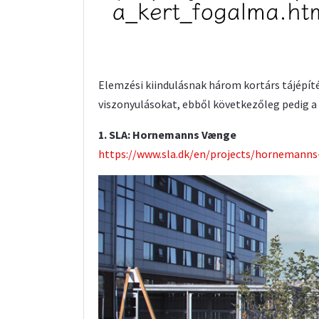
Elemzési kiindulásnak három kortárs tájépí
viszonyulásokat, ebből következőleg pedig a
1. SLA: Hornemanns Vænge
https://www.sla.dk/en/projects/hornemanns