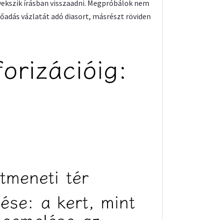
yekszik írásban visszaadni. Megpróbálok nem
lőadás vázlatát adó diasort, másrészt röviden