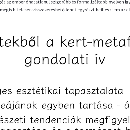
gét az ember óhatatlanul szigorúbb és formalizáltabb nyelven ig
 mégis hitelesen visszakereshető lenni: egyrészt beillesztem az e