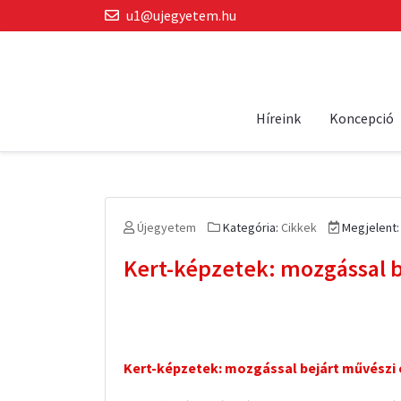
u1@ujegyetem.hu
Híreink
Koncepció
Újegyetem
Kategória:
Cikkek
Megjelent:
Kert-képzetek: mozgással b
Kert-képzetek: mozgással bejárt művészi 