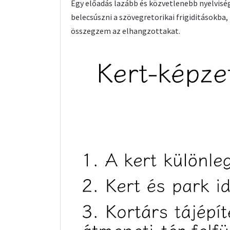
Egy előadás lazább és közvetlenebb nyelvisé
belecsúszni a szövegretorikai frigiditásokba,
összegzem az elhangzottakat.